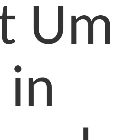
bt Um
 in