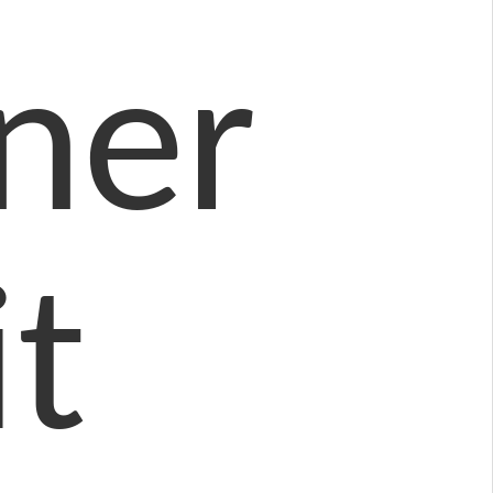
iner
t