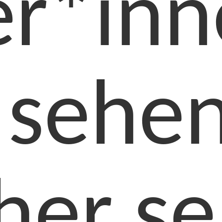
er*inn
sehen
her se