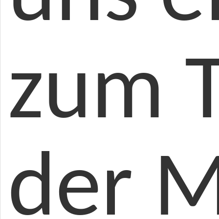
zum T
der M