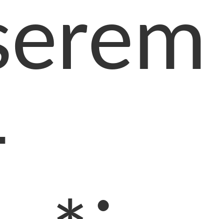
serem 
-