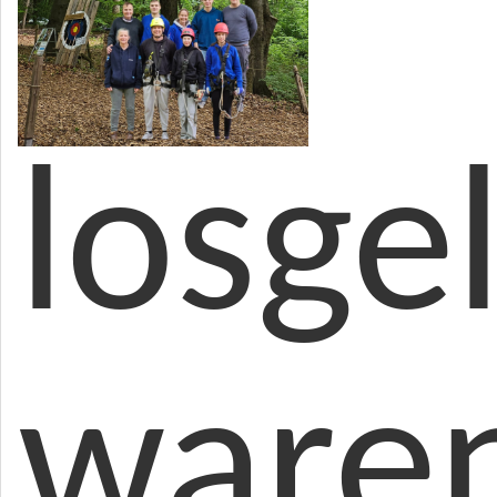
losge
waren