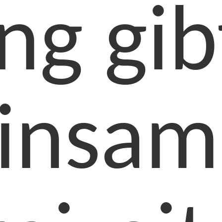
ing gi
insam