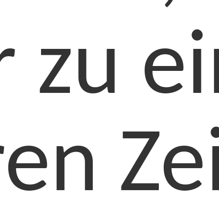
r zu e
en Zei