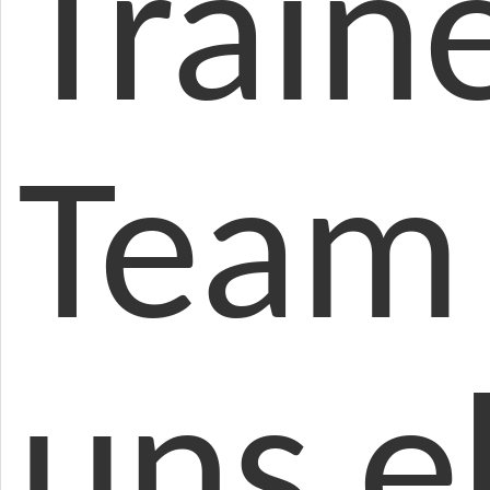
Train
Team 
uns e