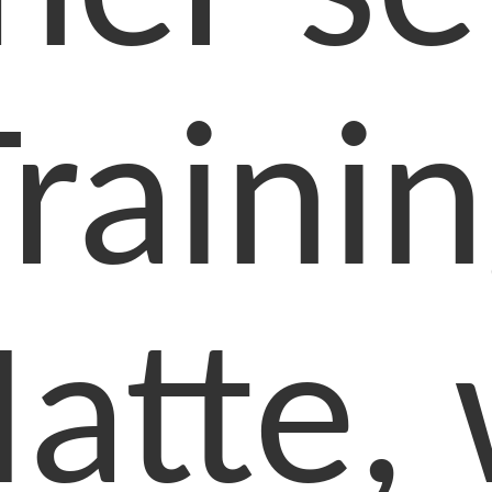
rainin
atte, 