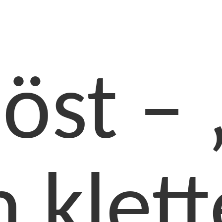
löst – 
 klet