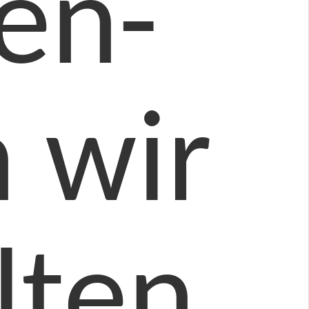
en-
 wir
lten