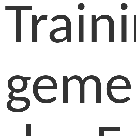
Train
geme