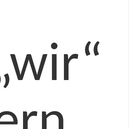
„wir“
tern